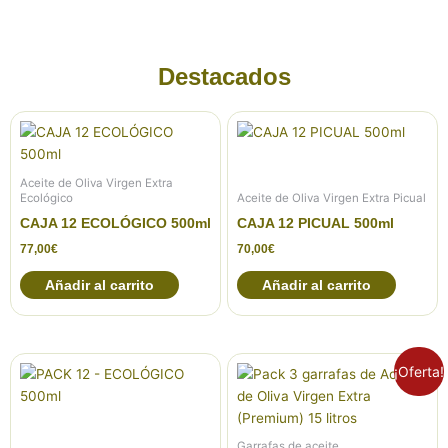
Destacados
Aceite de Oliva Virgen Extra
Ecológico
Aceite de Oliva Virgen Extra Picual
CAJA 12 ECOLÓGICO 500ml
CAJA 12 PICUAL 500ml
77,00
€
70,00
€
Añadir al carrito
Añadir al carrito
El
El
¡Oferta!
precio
precio
original
actual
era:
es:
112,50€.
108,50€.
Garrafas de aceite