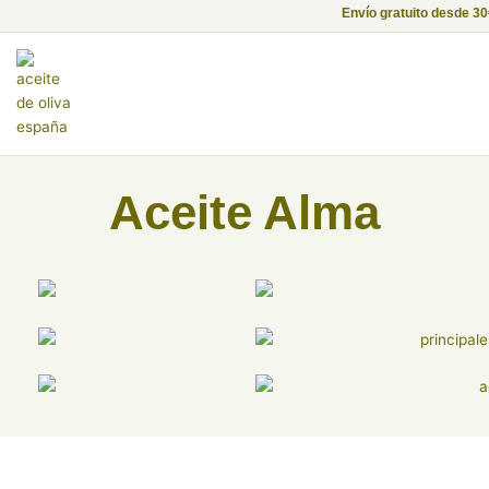
Ir
Envío gratuito desde 3
al
contenido
Portada
»
Tienda Alma de Luna
Aceite Alma