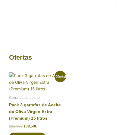
Ofertas
El
El
¡Oferta!
precio
precio
original
actual
era:
es:
112,50€.
108,50€.
Garrafas de aceite
Pack 3 garrafas de Aceite
de Oliva Virgen Extra
(Premium) 15 litros
112,50
€
108,50
€