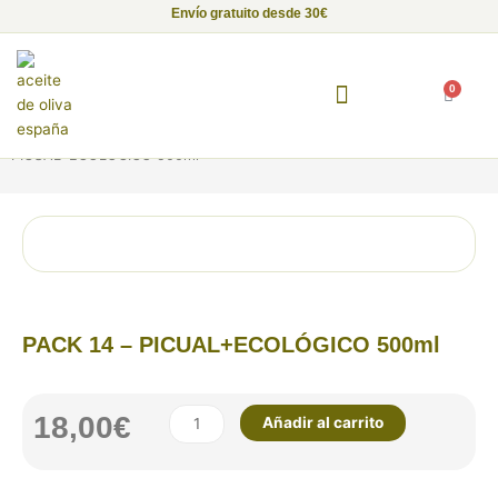
Ir
Envío gratuito desde 30€
al
contenido
0
Carrito
Inicio
/
Pack Aceite de Oliva Virgen Extra
/ PACK 14 –
Fundación Alma de Luna
Empresas con Alma
Proyectos Solidarios
PICUAL+ECOLÓGICO 500ml
PACK 14 – PICUAL+ECOLÓGICO 500ml
PACK
18,00
€
Añadir al carrito
14
-
PICUAL+ECOLÓGICO