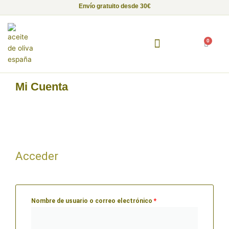
Ir
Envío gratuito desde 30€
al
contenido
0
Carrito
Fundación Alma de Luna
Empresas con Alma
Proyectos Solidarios
Mi Cuenta
Obligatorio
Obligatorio
Obligatorio
Obligatorio
Acceder
Nombre de usuario o correo electrónico
*