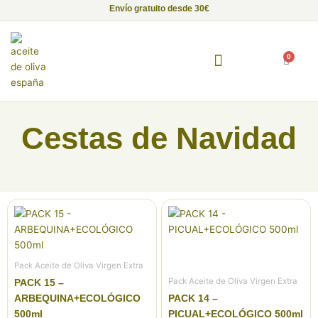
Ir
Envío gratuito desde 30€
al
contenido
0
Carrito
Fundación Alma de Luna
Empresas con Alma
Proyectos Solidarios
Portada
»
Cestas de navidad
Cestas de Navidad
Pack Aceite de Oliva Virgen Extra
Pack Aceite de Oliva Virgen Extra
PACK 15 –
ARBEQUINA+ECOLÓGICO
PACK 14 –
500ml
PICUAL+ECOLÓGICO 500ml