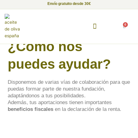
Ir
Envío gratuito desde 30€
al
contenido
0
Carrito
Fundación Alma de Luna
Empresas con Alma
Proyectos Solidarios
¿Cómo nos
puedes ayudar?
Disponemos de varias vías de colaboración para que
puedas formar parte de nuestra fundación,
adaptándonos a tus posibilidades.
Además, tus aportaciones tienen importantes
beneficios fiscales
en la declaración de la renta.