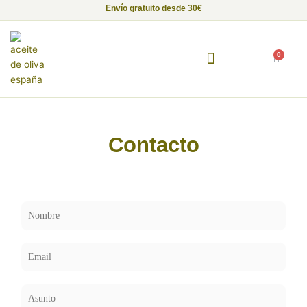
Ir
Envío gratuito desde 30€
al
contenido
0
Carrito
Fundación Alma de Luna
Empresas con Alma
Proyectos Solidarios
Contacto