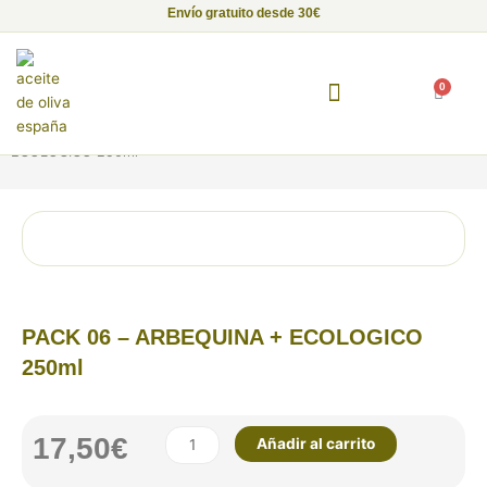
Ir
Envío gratuito desde 30€
al
contenido
0
Carrito
Inicio
/
Pack Aceite de Oliva Virgen Extra
/ PACK 06 – ARBEQUINA +
Fundación Alma de Luna
Empresas con Alma
Proyectos Solidarios
ECOLOGICO 250ml
PACK 06 – ARBEQUINA + ECOLOGICO
250ml
PACK
17,50
€
Añadir al carrito
06
-