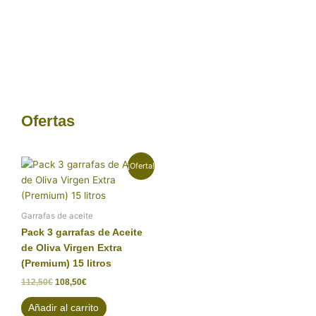
Ofertas
El
El
¡Oferta!
precio
precio
original
actual
era:
es:
112,50€.
108,50€.
Garrafas de aceite
Pack 3 garrafas de Aceite
de Oliva Virgen Extra
(Premium) 15 litros
112,50
€
108,50
€
Añadir al carrito