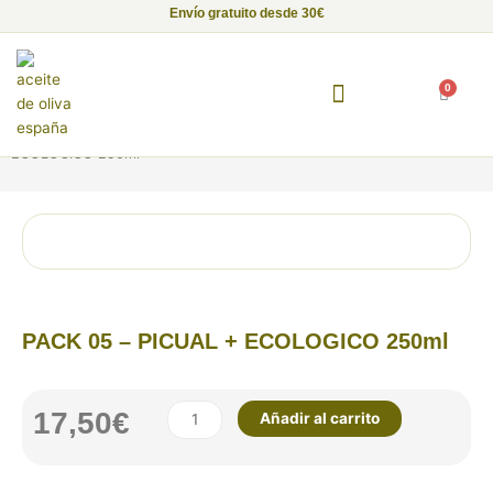
Ir
Envío gratuito desde 30€
al
contenido
0
Carrito
Inicio
/
Pack Aceite de Oliva Virgen Extra
/ PACK 05 – PICUAL +
Fundación Alma de Luna
Empresas con Alma
Proyectos Solidarios
ECOLOGICO 250ml
PACK 05 – PICUAL + ECOLOGICO 250ml
PACK
17,50
€
Añadir al carrito
05
-
PICUAL