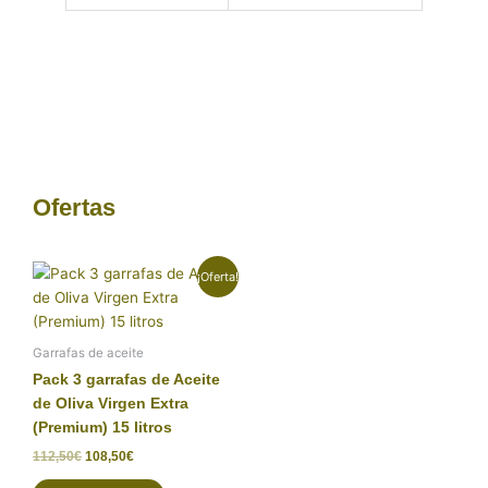
Ofertas
El
El
¡Oferta!
precio
precio
original
actual
era:
es:
112,50€.
108,50€.
Garrafas de aceite
Pack 3 garrafas de Aceite
de Oliva Virgen Extra
(Premium) 15 litros
112,50
€
108,50
€