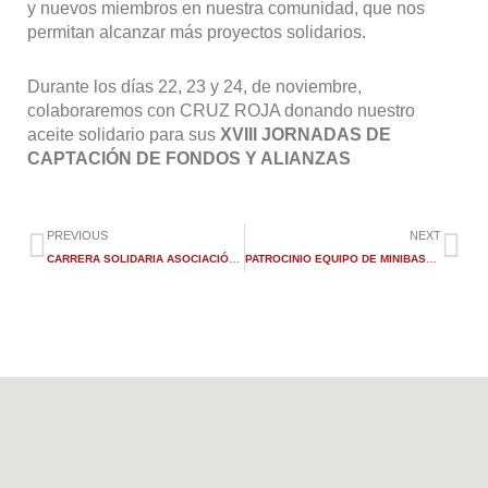
y nuevos miembros en nuestra comunidad, que nos
permitan alcanzar más proyectos solidarios.
Durante los días 22, 23 y 24, de noviembre,
colaboraremos con CRUZ ROJA donando nuestro
aceite solidario para sus
XVIII JORNADAS DE
CAPTACIÓN DE FONDOS Y ALIANZAS
Ant
Sig
PREVIOUS
NEXT
CARRERA SOLIDARIA ASOCIACIÓN RELEVOS X LA VIDA
PATROCINIO EQUIPO DE MINIBASKET MOTRIL