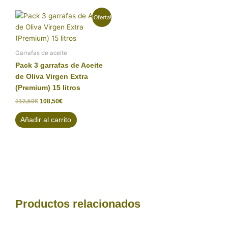
El
El
¡Oferta!
precio
precio
original
actual
era:
es:
112,50€.
108,50€.
Garrafas de aceite
Pack 3 garrafas de Aceite
de Oliva Virgen Extra
(Premium) 15 litros
112,50
€
108,50
€
Añadir al carrito
Productos relacionados