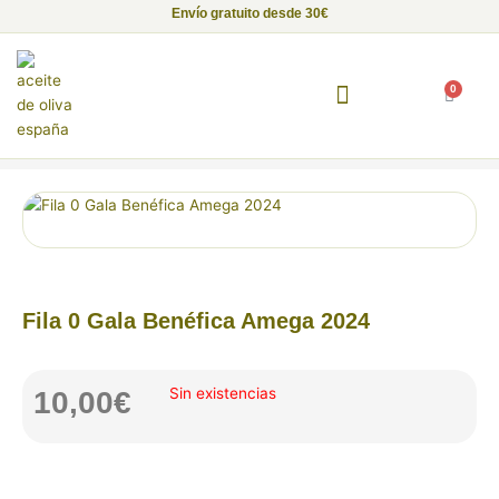
Ir
Envío gratuito desde 30€
al
contenido
0
Carrito
Inicio
/
Adrián
/ Fila 0 Gala Benéfica Amega 2024
Fundación Alma de Luna
Empresas con Alma
Proyectos Solidarios
Fila 0 Gala Benéfica Amega 2024
Sin existencias
10,00
€