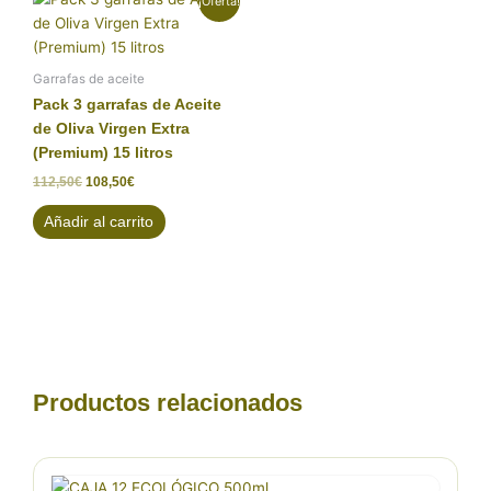
¡Oferta!
precio
precio
original
actual
era:
es:
112,50€.
108,50€.
Garrafas de aceite
Pack 3 garrafas de Aceite
de Oliva Virgen Extra
(Premium) 15 litros
112,50
€
108,50
€
Añadir al carrito
Productos relacionados