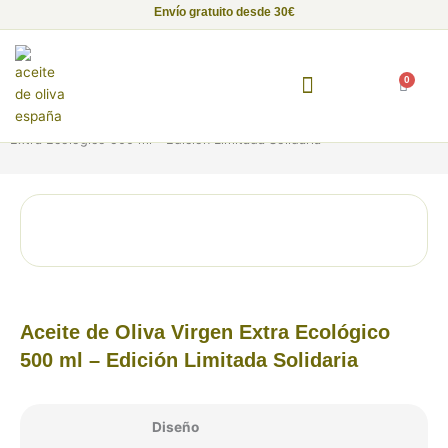
Ir
Envío gratuito desde 30€
al
contenido
0
Carrito
Inicio
/
Aceite de Oliva Virgen Extra Ecológico
/ Aceite de Oliva Virgen
Fundación Alma de Luna
Empresas con Alma
Proyectos Solidarios
Extra Ecológico 500 ml – Edición Limitada Solidaria
Aceite de Oliva Virgen Extra Ecológico
500 ml – Edición Limitada Solidaria
Aceite
Diseño
de