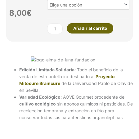
Oliva
8,00
€
Virgen
Extra
Ecológico
Añadir al carrito
500
ml
-
Edición
Limitada
Solidaria
Edición Limitada Solidaria:
Todo el beneficio de la
cantidad
venta de esta botella irá destinado al
Proyecto
Mitocure Braincure
de la Universidad Pablo de Olavide
en Sevilla.
Variedad Ecológico:
AOVE Gourmet procedente de
cultivo ecológico
sin abonos químicos ni pesticidas. De
recolección temprana y extracción en frío para
conservar todas sus características organolépticas