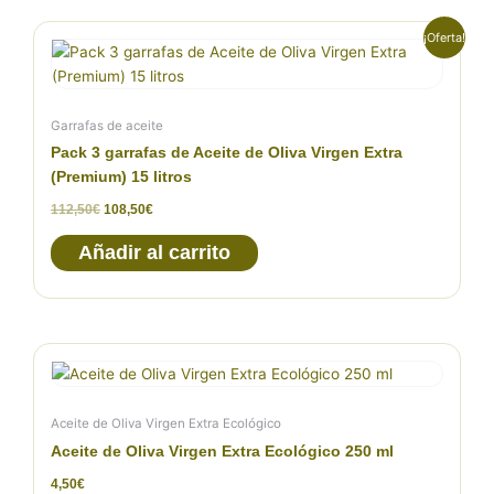
El
El
¡Oferta!
precio
precio
original
actual
era:
es:
112,50€.
108,50€.
Garrafas de aceite
Pack 3 garrafas de Aceite de Oliva Virgen Extra
(Premium) 15 litros
112,50
€
108,50
€
Añadir al carrito
Aceite de Oliva Virgen Extra Ecológico
Aceite de Oliva Virgen Extra Ecológico 250 ml
4,50
€